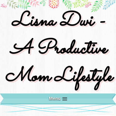
Lisna Dwi -
A Productive
Mom Lifestyle
Menu