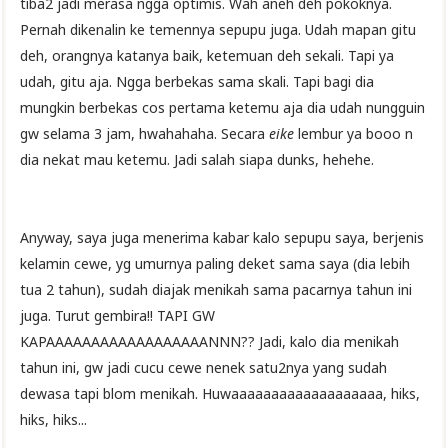
tiba2 jadi merasa ngga optimis. Wah aneh deh pokoknya.
Pernah dikenalin ke temennya sepupu juga. Udah mapan gitu
deh, orangnya katanya baik, ketemuan deh sekali. Tapi ya
udah, gitu aja. Ngga berbekas sama skali. Tapi bagi dia
mungkin berbekas cos pertama ketemu aja dia udah nungguin
gw selama 3 jam, hwahahaha. Secara
eike
lembur ya booo n
dia nekat mau ketemu. Jadi salah siapa dunks, hehehe.
Anyway, saya juga menerima kabar kalo sepupu saya, berjenis
kelamin cewe, yg umurnya paling deket sama saya (dia lebih
tua 2 tahun), sudah diajak menikah sama pacarnya tahun ini
juga. Turut gembira!! TAPI GW
KAPAAAAAAAAAAAAAAAAAANNN?? Jadi, kalo dia menikah
tahun ini, gw jadi cucu cewe nenek satu2nya yang sudah
dewasa tapi blom menikah. Huwaaaaaaaaaaaaaaaaaaa, hiks,
hiks, hiks...