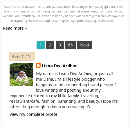
Assalamu'alaikum Warahmatullahi Wabarakatuh, Belakangan tempat ngopi atau coffee
shop makin menjamur. Dari yang berbau internasional sampai yang membawa konsep
warung kopi tradisional. Kalo saya sih happy banget karena ternyata membuat saya bisa
mengurangi frekuensi pergi ke warkop berlogo putri duyung. Coffee shop...
Read more »
1
2
3
66
Next
About Me
Lisna Dwi Ardhini
My name is Lisna Dwi Ardhini, or just call
me Lisna. I'm a lifestyle blogger who
happens to be a marketing brand person. I
love writing and posting about my
experience related to my little family, travelling,
restaurant/cafe, fashion, parenting, and beauty. Hope it's
interesting enough to keep you reading. :D
View my complete profile