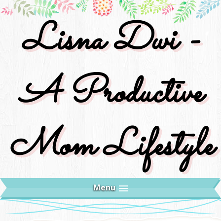
Lisna Dwi -
A Productive
Mom Lifestyle
Menu