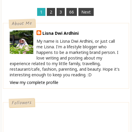
1
2
3
66
Next
About Me
Lisna Dwi Ardhini
My name is Lisna Dwi Ardhini, or just call
me Lisna. I'm a lifestyle blogger who
happens to be a marketing brand person. I
love writing and posting about my
experience related to my little family, travelling,
restaurant/cafe, fashion, parenting, and beauty. Hope it's
interesting enough to keep you reading. :D
View my complete profile
Followers