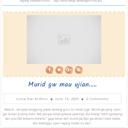
najong tralalala-trililili.....Tapi harus tetap semangat!!!!Xia jou....
Murid gw mau ujian.....
Lisna Dwi Ardhini
June 16, 2005
0 Comments
Waduh...ternyata tanggung jawab seorang guru itu berat juga. MUrid gw yang ujian,
gw ikutan pusing mikir. Tadi pas gw tanya gimana ujiannya, dia bilang "lebih gampang
dari pra-UAS kemarin,hehehe," gaya bener deh murid gw.Tapi gw sendiri blom bebas
dari belenggu ujian najong tralala itu.Kacr...