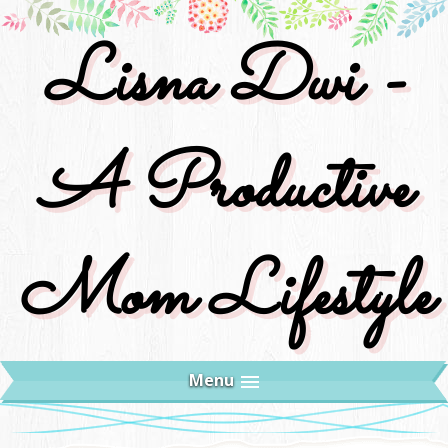
Lisna Dwi -
A Productive
Mom Lifestyle
Menu