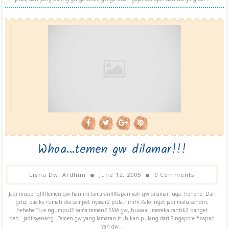
Whoa...temen gw dilamar!!!
Lisna Dwi Ardhini
June 12, 2005
0 Comments
Jadi mupeng!!!!Temen gw hari ini lamaran!!!Kapan yah gw dilamar juga, hehehe. Dah
gitu, pas ke rumah dia sempet nyasar2 pula,hihihi.Kalo inget jadi malu sendiri,
hehehe.Trus ngumpul2 sama temen2 SMA gw, huwaa...mereka cantik2 banget
deh...jadi syenang...Temen gw yang lamaran ituh kan pulang dari Singapore *kapan
yah gw...