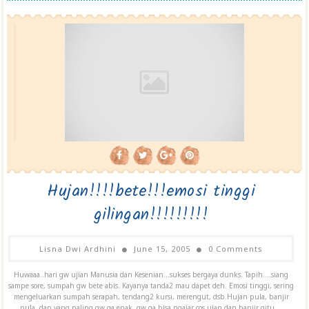
Hujan!!!!bete!!!emosi tinggi
gilingan!!!!!!!!!
Lisna Dwi Ardhini
June 15, 2005
0 Comments
Huwaaa..hari gw ujian Manusia dan Kesenian...sukses bergaya dunks. Tapih....siang
sampe sore, sumpah gw bete abis. Kayanya tanda2 mau dapet deh. Emosi tinggi, sering
mengeluarkan sumpah serapah, tendang2 kursi, merengut, dsb.Hujan pula, banjir
pula, dan yang paling gw ga enak, gw ga bisa ngajar cos ujan dan banjir gitu....