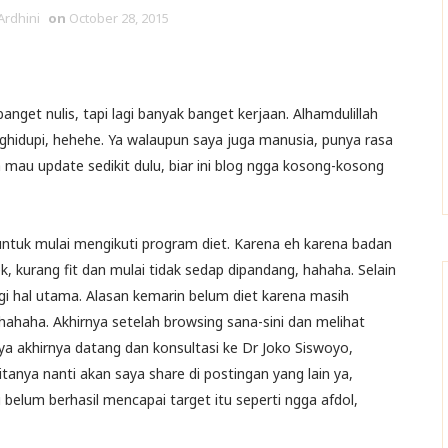
Ardhini
on
October 28, 2015
nget nulis, tapi lagi banyak banget kerjaan. Alhamdulillah
ghidupi, hehehe. Ya walaupun saya juga manusia, punya rasa
mau update sedikit dulu, biar ini blog ngga kosong-kosong
untuk mulai mengikuti program diet. Karena eh karena badan
 kurang fit dan mulai tidak sedap dipandang, hahaha. Selain
gi hal utama. Alasan kemarin belum diet karena masih
ahaha. Akhirnya setelah browsing sana-sini dan melihat
ya akhirnya datang dan konsultasi ke Dr Joko Siswoyo,
itanya nanti akan saya share di postingan yang lain ya,
i belum berhasil mencapai target itu seperti ngga afdol,