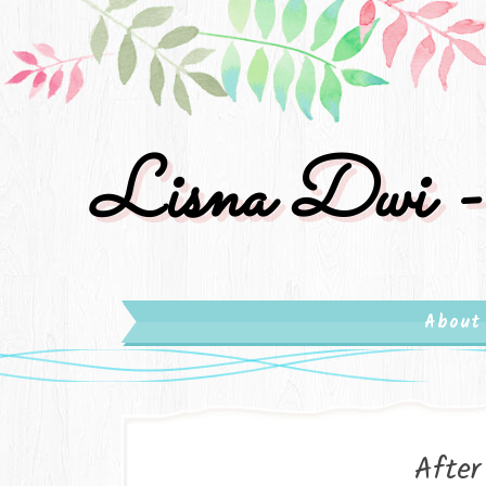
Lisna Dwi -
About
After