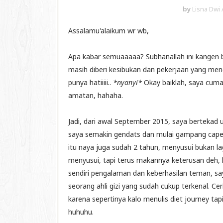
by
Lisna Dwi 
Assalamu'alaikum wr wb,
Apa kabar semuaaaaa? Subhanallah ini kangen ba
masih diberi kesibukan dan pekerjaan yang men
punya hatiiiii..
*nyanyi*
Okay baiklah, saya cuma 
amatan, hahaha.
Jadi, dari awal September 2015, saya bertekad 
saya semakin gendats dan mulai gampang capek,
itu naya juga sudah 2 tahun, menyusui bukan la
menyusui, tapi terus makannya keterusan deh, h
sendiri pengalaman dan keberhasilan teman, sa
seorang ahli gizi yang sudah cukup terkenal. Cer
karena sepertinya kalo menulis diet journey tap
huhuhu.