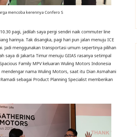
rga mencoba kerennya Confero S
0.30 pagi, jadilah saya pergi sendiri naik commuter line
ng harinya. Tak disangka, pagi hari pun jalan menuju ICE
. Jadi menggunakan transportasi umum sepertinya pilihan
umah saya di Jakarta Timur menuju GIIAS rasanya setimpal
Spacious Family MPV keluaran Wuling Motors Indonesia
h mendengar nama Wuling Motors, saat itu Dian Asmahani
 Ramadi sebagai Product Planning Specialist memberikan