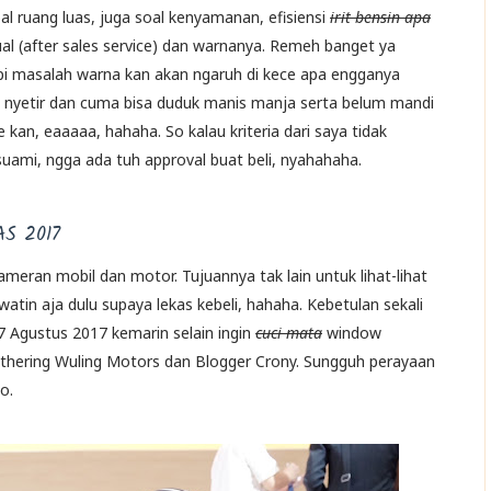
al ruang luas, juga soal kenyamanan, efisiensi
irit bensin apa
ual (after sales service) dan warnanya. Remeh banget ya
pi masalah warna kan akan ngaruh di kece apa engganya
sa nyetir dan cuma bisa duduk manis manja serta belum mandi
 kan, eaaaaa, hahaha. So kalau kriteria dari saya tidak
suami, ngga ada tuh approval buat beli, nyahahaha.
AS 2017
eran mobil dan motor. Tujuannya tak lain untuk lihat-lihat
watin aja dulu supaya lekas kebeli, hahaha. Kebetulan sekali
 Agustus 2017 kemarin selain ingin
cuci mata
window
athering Wuling Motors dan Blogger Crony. Sungguh perayaan
o.