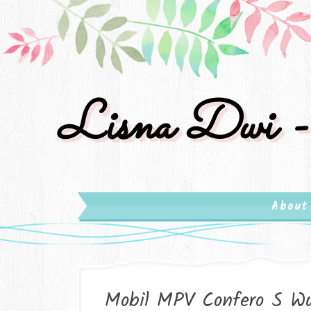
Lisna Dwi -
About
Mobil MPV Confero S Wu