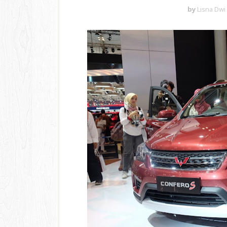
by
Lisna Dwi