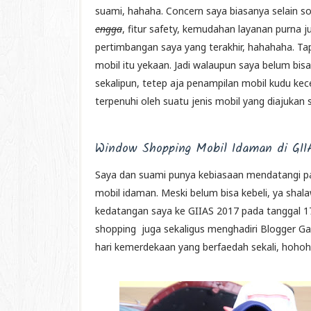
suami, hahaha. Concern saya biasanya selain so
engga
, fitur safety, kemudahan layanan purna j
pertimbangan saya yang terakhir, hahahaha. Ta
mobil itu yekaan. Jadi walaupun saya belum bi
sekalipun, tetep aja penampilan mobil kudu kece
terpenuhi oleh suatu jenis mobil yang diajukan 
Window Shopping Mobil Idaman di GII
Saya dan suami punya kebiasaan mendatangi pam
mobil idaman. Meski belum bisa kebeli, ya shala
kedatangan saya ke GIIAS 2017 pada tanggal 17
shopping juga sekaligus menghadiri Blogger G
hari kemerdekaan yang berfaedah sekali, hohoh