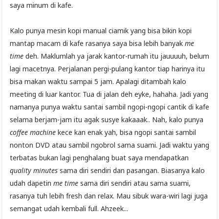
saya minum di kafe.
Kalo punya mesin kopi manual ciamik yang bisa bikin kopi
mantap macam di kafe rasanya saya bisa lebih banyak
me
time
deh. Maklumlah ya jarak kantor-rumah itu jauuuuh, belum
lagi macetnya. Perjalanan pergi-pulang kantor tiap harinya itu
bisa makan waktu sampai 5 jam. Apalagi ditambah kalo
meeting di luar kantor. Tua di jalan deh eyke, hahaha. Jadi yang
namanya punya waktu santai sambil ngopi-ngopi cantik di kafe
selama berjam-jam itu agak susye kakaaak.. Nah, kalo punya
coffee machine
kece kan enak yah, bisa ngopi santai sambil
nonton DVD atau sambil ngobrol sama suami. Jadi waktu yang
terbatas bukan lagi penghalang buat saya mendapatkan
quality minutes
sama diri sendiri dan pasangan. Biasanya kalo
udah dapetin
me time
sama diri sendiri atau sama suami,
rasanya tuh lebih fresh dan relax. Mau sibuk wara-wiri lagi juga
semangat udah kembali full. Ahzeek...