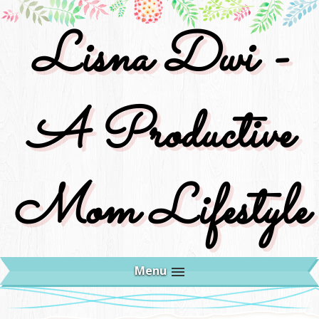
Lisna Dwi -
A Productive
Mom Lifestyle
Menu