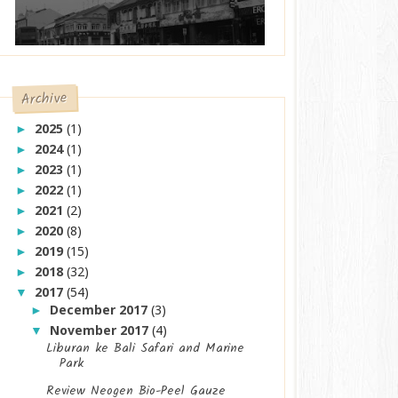
Archive
2025
(1)
►
2024
(1)
►
2023
(1)
►
2022
(1)
►
2021
(2)
►
2020
(8)
►
2019
(15)
►
2018
(32)
►
2017
(54)
▼
December 2017
(3)
►
November 2017
(4)
▼
Liburan ke Bali Safari and Marine
Park
Review Neogen Bio-Peel Gauze