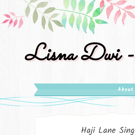
Lisna Dwi -
About
Haji Lane Sin