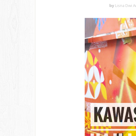
by
Lisna Dwi A