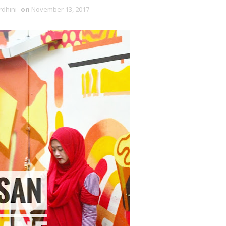
rdhini
on
November 13, 2017