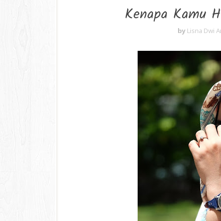
Kenapa Kamu H
by
Lisna Dwi A