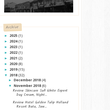
Archive
2025
(1)
►
2024
(1)
►
2023
(1)
►
2022
(1)
►
2021
(2)
►
2020
(8)
►
2019
(15)
►
2018
(32)
▼
December 2018
(4)
►
November 2018
(6)
▼
Review Skincare Safi White Expert
Day Cream, Night...
Review Hotel Golden Tulip Holland
Resort Batu, Jaw...