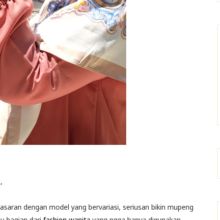
,
pasaran dengan model yang bervariasi, seriusan bikin mupeng
u bagian dari
fashion wanita
yang ngga hanya digunakan