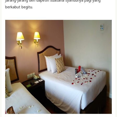
Jarang-jarang deh dapetin suasana syahdunya pagi yang
berkabut begitu.