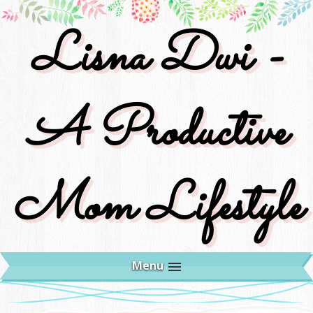
Lisna Dwi -
A Productive
Mom Lifestyle
Menu