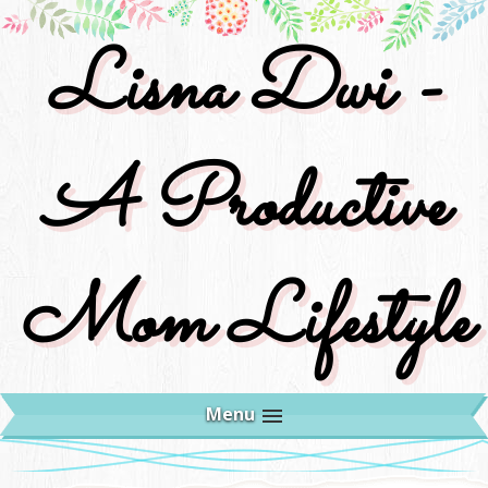
Lisna Dwi -
A Productive
Mom Lifestyle
Menu