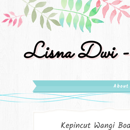
Lisna Dwi -
About
Kepincut Wangi Bod