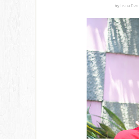
by
Lisna Dwi