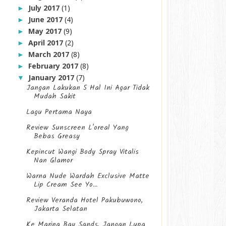
July 2017
(1)
►
June 2017
(4)
►
May 2017
(9)
►
April 2017
(2)
►
March 2017
(8)
►
February 2017
(8)
►
January 2017
(7)
▼
Jangan Lakukan 5 Hal Ini Agar Tidak
Mudah Sakit
Lagu Pertama Naya
Review Sunscreen L'oreal Yang
Bebas Greasy
Kepincut Wangi Body Spray Vitalis
Nan Glamor
Warna Nude Wardah Exclusive Matte
Lip Cream See Yo...
Review Veranda Hotel Pakubuwono,
Jakarta Selatan
Ke Marina Bay Sands, Jangan Lupa