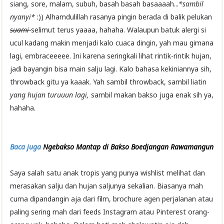
siang, sore, malam, subuh, basah basah basaaaah...
*sambil
nyanyi*
:)) Alhamdulillah rasanya pingin berada di balik pelukan
suami
selimut terus yaaaa, hahaha. Walaupun batuk alergi si
ucul kadang makin menjadi kalo cuaca dingin, yah mau gimana
lagi, embraceeeee. Ini karena seringkali lihat rintik-rintik hujan,
jadi bayangin bisa main salju lagi. Kalo bahasa kekiniannya sih,
throwback gitu ya kaaak. Yah sambil throwback, sambil liatin
yang hujan turuuun lagi,
sambil makan bakso juga enak sih ya,
hahaha.
Baca juga
Ngebakso Mantap di Bakso Boedjangan Rawamangun
Saya salah satu anak tropis yang punya wishlist melihat dan
merasakan salju dan hujan saljunya sekalian. Biasanya mah
cuma dipandangin aja dari film, brochure agen perjalanan atau
paling sering mah dari feeds Instagram atau Pinterest orang-