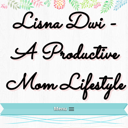
Lisna Dwi -
A Productive
Mom Lifestyle
Menu