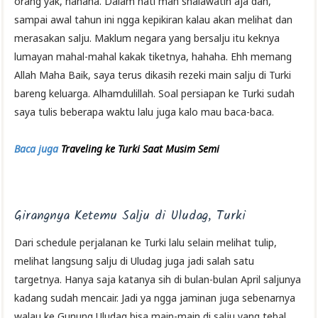
orang yak, hahaha. Dalam hati mah shalawatin aja dah,
sampai awal tahun ini ngga kepikiran kalau akan melihat dan
merasakan salju. Maklum negara yang bersalju itu keknya
lumayan mahal-mahal kakak tiketnya, hahaha. Ehh memang
Allah Maha Baik, saya terus dikasih rezeki main salju di Turki
bareng keluarga. Alhamdulillah. Soal persiapan ke Turki sudah
saya tulis beberapa waktu lalu juga kalo mau baca-baca.
Baca juga
Traveling ke Turki Saat Musim Semi
Girangnya Ketemu Salju di Uludag, Turki
Dari schedule perjalanan ke Turki lalu selain melihat tulip,
melihat langsung salju di Uludag juga jadi salah satu
targetnya. Hanya saja katanya sih di bulan-bulan April saljunya
kadang sudah mencair. Jadi ya ngga jaminan juga sebenarnya
walau ke Gunung Uludag bisa main-main di salju yang tebal