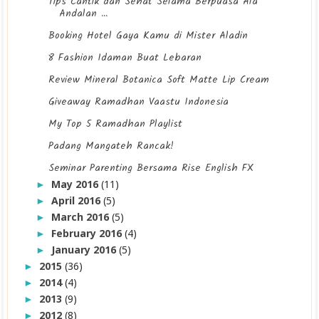
Tips Cantik dan Sehat Selama Berpuasa Ala
Andalan ...
Booking Hotel Gaya Kamu di Mister Aladin
8 Fashion Idaman Buat Lebaran
Review Mineral Botanica Soft Matte Lip Cream
Giveaway Ramadhan Vaastu Indonesia
My Top 5 Ramadhan Playlist
Padang Mangateh Rancak!
Seminar Parenting Bersama Rise English FX
May 2016
(11)
►
April 2016
(5)
►
March 2016
(5)
►
February 2016
(4)
►
January 2016
(5)
►
2015
(36)
►
2014
(4)
►
2013
(9)
►
2012
(8)
►