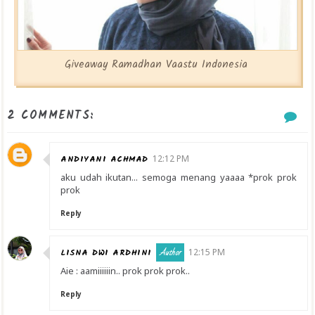
Giveaway Ramadhan Vaastu Indonesia
2 COMMENTS:
ANDIYANI ACHMAD
12:12 PM
aku udah ikutan... semoga menang yaaaa *prok prok
prok
Reply
LISNA DWI ARDHINI
12:15 PM
Aie : aamiiiiiin.. prok prok prok..
Reply