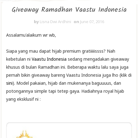
Giveaway Ramadhan Vaastu Indonesia
by
Lisna Dwi Ardhini
on
June 07, 2016
Assalamu'alaikum wr wb,
Siapa yang mau dapat hijab premium gratiiiiissss? Nah
kebetulan ni
Vaastu Indonesia
sedang mengadakan giveaway
khusus di bulan Ramadhan ini. Beberapa waktu lalu saya juga
pernah bikin giveaway bareng Vaastu Indonesia juga lho (klik di
sini
). Model pakaian, hijab dan mukenanya baguuuus, dan
potongannya simple tapi tetep gaya. Hadiahnya royal hijab
yang eksklusif ni :