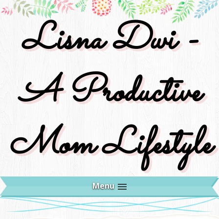
Lisna Dwi -
A Productive
Mom Lifestyle
Menu