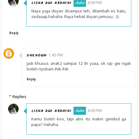
LISNA DWI ARDHINI
6:09 PM
Naya juga doyan dicampur teh, ditambah es batu,
sedaaap,hahaha. Raya hebat doyan jamuuu.. :))
Reply
UNKNOWN
1:45 PM
Jadi khusus anak2 sampai 12 th yaaa, ok sip gw ngak
boleh nyobain ihik ihik
Reply
Replies
LISNA DWI ARDHINI
6:09 PM
Kamu boleh koo, tapi abis itu makin gembul ga
papa? Hahaha.