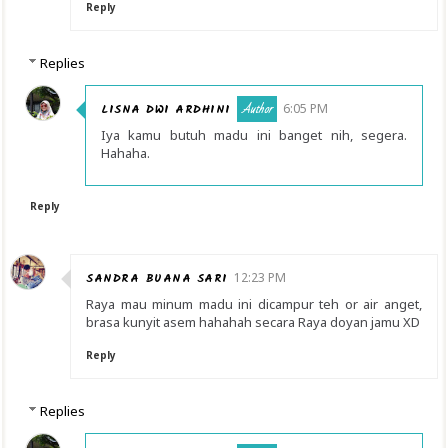
Reply
Replies
LISNA DWI ARDHINI
6:05 PM
Iya kamu butuh madu ini banget nih, segera.
Hahaha.
Reply
SANDRA BUANA SARI
12:23 PM
Raya mau minum madu ini dicampur teh or air anget,
brasa kunyit asem hahahah secara Raya doyan jamu XD
Reply
Replies