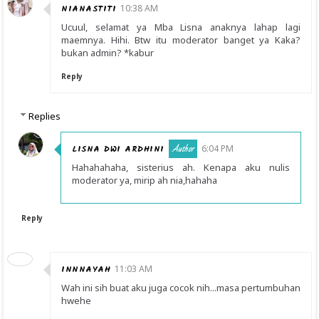
NIANASTITI
10:38 AM
Ucuul, selamat ya Mba Lisna anaknya lahap lagi
maemnya. Hihi. Btw itu moderator banget ya Kaka?
bukan admin? *kabur
Reply
Replies
LISNA DWI ARDHINI
6:04 PM
Hahahahaha, sisterius ah. Kenapa aku nulis
moderator ya, mirip ah nia,hahaha
Reply
INNNAYAH
11:03 AM
Wah ini sih buat aku juga cocok nih...masa pertumbuhan
hwehe