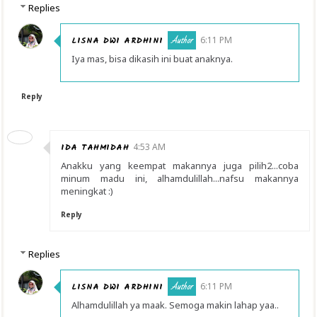
Replies
LISNA DWI ARDHINI
6:11 PM
Iya mas, bisa dikasih ini buat anaknya.
Reply
IDA TAHMIDAH
4:53 AM
Anakku yang keempat makannya juga pilih2...coba
minum madu ini, alhamdulillah...nafsu makannya
meningkat :)
Reply
Replies
LISNA DWI ARDHINI
6:11 PM
Alhamdulillah ya maak. Semoga makin lahap yaa..