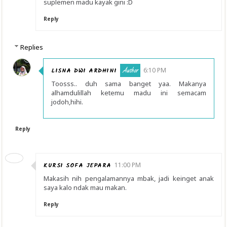
suplemen madu kayak gini :D
Reply
Replies
LISNA DWI ARDHINI
6:10 PM
Toosss.. duh sama banget yaa. Makanya
alhamdulillah ketemu madu ini semacam
jodoh,hihi.
Reply
KURSI SOFA JEPARA
11:00 PM
Makasih nih pengalamannya mbak, jadi keinget anak
saya kalo ndak mau makan.
Reply