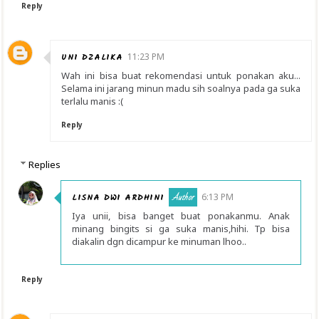
Reply
UNI DZALIKA
11:23 PM
Wah ini bisa buat rekomendasi untuk ponakan aku...
Selama ini jarang minun madu sih soalnya pada ga suka
terlalu manis :(
Reply
Replies
LISNA DWI ARDHINI
6:13 PM
Iya unii, bisa banget buat ponakanmu. Anak
minang bingits si ga suka manis,hihi. Tp bisa
diakalin dgn dicampur ke minuman lhoo..
Reply