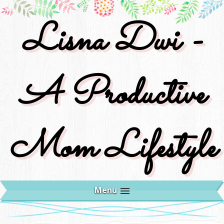
Lisna Dwi -
A Productive
Mom Lifestyle
Menu