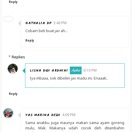
Reply
NATHALIA DP
3:46 PM
Cobain beli buat jav ah...
Reply
Replies
LISNA DWI ARDHINI
6:10 PM
Iya mbaaa, sok dibeliin jav madu ini. Enaaak..
Reply
YAS MARINA DEWI
4:09 PM
Sama anakku juga maunya makan sama ayam goreng
mulu, Mak. Makanya udah cocok deh ditambahin