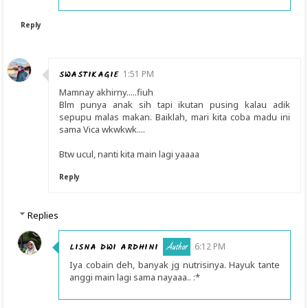
Reply
SWASTIKAGIE
1:51 PM
Mamnay akhirny.....fiuh
Blm punya anak sih tapi ikutan pusing kalau adik
sepupu malas makan. Baiklah, mari kita coba madu ini
sama Vica wkwkwk....
Btw ucul, nanti kita main lagi yaaaa
Reply
Replies
LISNA DWI ARDHINI
6:12 PM
Iya cobain deh, banyak jg nutrisinya. Hayuk tante
anggi main lagi sama nayaaa.. :*