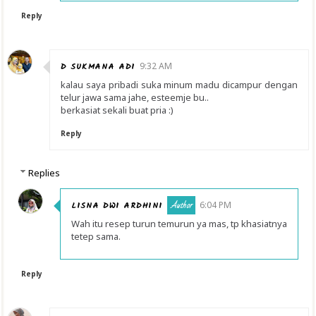
Reply
D SUKMANA ADI
9:32 AM
kalau saya pribadi suka minum madu dicampur dengan
telur jawa sama jahe, esteemje bu..
berkasiat sekali buat pria :)
Reply
Replies
LISNA DWI ARDHINI
6:04 PM
Wah itu resep turun temurun ya mas, tp khasiatnya
tetep sama.
Reply