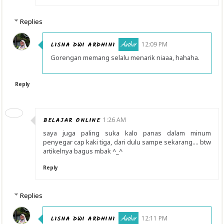
Replies
LISNA DWI ARDHINI
12:09 PM
Gorengan memang selalu menarik niaaa, hahaha.
Reply
BELAJAR ONLINE
1:26 AM
saya juga paling suka kalo panas dalam minum
penyegar cap kaki tiga, dari dulu sampe sekarang.... btw
artikelnya bagus mbak ^_^
Reply
Replies
LISNA DWI ARDHINI
12:11 PM