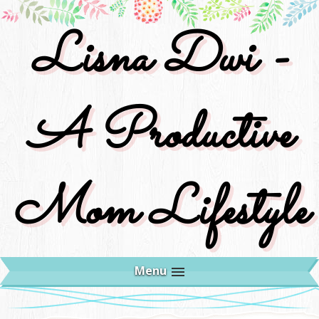
Lisna Dwi -
A Productive
Mom Lifestyle
Menu