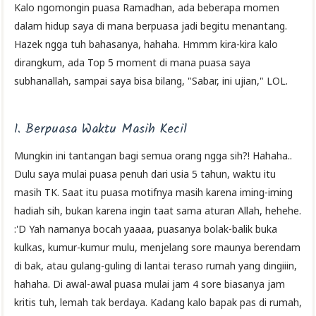
Kalo ngomongin puasa Ramadhan, ada beberapa momen
dalam hidup saya di mana berpuasa jadi begitu menantang.
Hazek ngga tuh bahasanya, hahaha. Hmmm kira-kira kalo
dirangkum, ada Top 5 moment di mana puasa saya
subhanallah, sampai saya bisa bilang, "Sabar, ini ujian," LOL.
1. Berpuasa Waktu Masih Kecil
Mungkin ini tantangan bagi semua orang ngga sih?! Hahaha..
Dulu saya mulai puasa penuh dari usia 5 tahun, waktu itu
masih TK. Saat itu puasa motifnya masih karena iming-iming
hadiah sih, bukan karena ingin taat sama aturan Allah, hehehe.
:'D Yah namanya bocah yaaaa, puasanya bolak-balik buka
kulkas, kumur-kumur mulu, menjelang sore maunya berendam
di bak, atau gulang-guling di lantai teraso rumah yang dingiiin,
hahaha. Di awal-awal puasa mulai jam 4 sore biasanya jam
kritis tuh, lemah tak berdaya. Kadang kalo bapak pas di rumah,