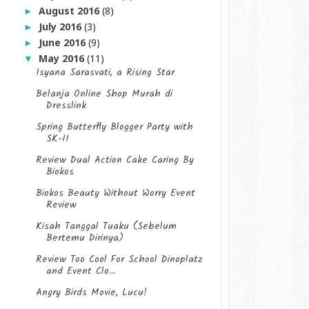
August 2016
(8)
►
July 2016
(3)
►
June 2016
(9)
►
May 2016
(11)
▼
Isyana Sarasvati, a Rising Star
Belanja Online Shop Murah di
Dresslink
Spring Butterfly Blogger Party with
SK-II
Review Dual Action Cake Caring By
Biokos
Biokos Beauty Without Worry Event
Review
Kisah Tanggal Tuaku (Sebelum
Bertemu Dirinya)
Review Too Cool For School Dinoplatz
and Event Clo...
Angry Birds Movie, Lucu!