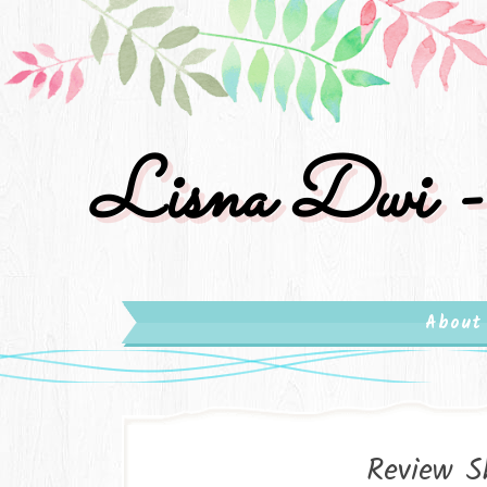
Lisna Dwi -
About
Review S