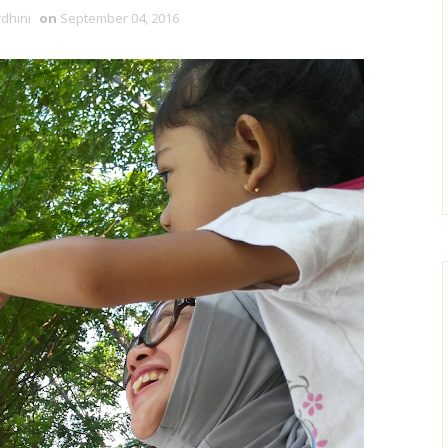
rdhini
on
September 04, 2016