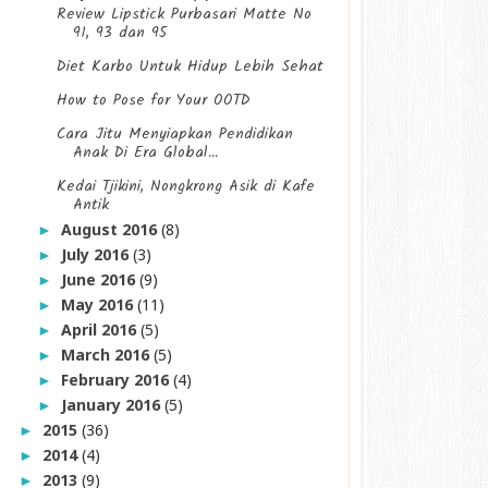
Review Lipstick Purbasari Matte No
91, 93 dan 95
Diet Karbo Untuk Hidup Lebih Sehat
How to Pose for Your OOTD
Cara Jitu Menyiapkan Pendidikan
Anak Di Era Global...
Kedai Tjikini, Nongkrong Asik di Kafe
Antik
August 2016
(8)
►
July 2016
(3)
►
June 2016
(9)
►
May 2016
(11)
►
April 2016
(5)
►
March 2016
(5)
►
February 2016
(4)
►
January 2016
(5)
►
2015
(36)
►
2014
(4)
►
2013
(9)
►