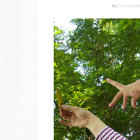
by
Lisna Dwi A