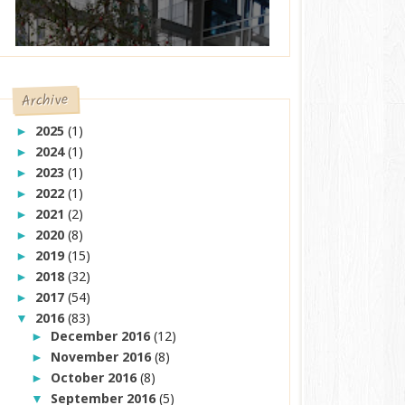
Archive
2025
(1)
►
2024
(1)
►
2023
(1)
►
2022
(1)
►
2021
(2)
►
2020
(8)
►
2019
(15)
►
2018
(32)
►
2017
(54)
►
2016
(83)
▼
December 2016
(12)
►
November 2016
(8)
►
October 2016
(8)
►
September 2016
(5)
▼